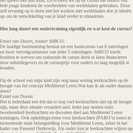
het spelen met hun kind. Zo ervaren we op de cursus dat ouders van
hele jonge kinderen de voorbeelden van werkbladen gebruiken. Door
zelf ervaring op te doen met het werken met werkbladen doe je ideeën
op om de ontwikkeling van je kind verder te stimuleren.
Hoe lang duurt een oudertraining eigenlijk en wat kost de cursus?
Emiel van Doorn, trainer StiBCO:
De huidige basistraining bestaat uit een basiscursus van 6 zaterdagen
en twee vervolgcursussen van ieder 5 zaterdagen. StiBCO tracht
fondsen te werven om zodoende de cursus deels te laten financieren
door subsidiegevers en de cursusprijs voor ouders zo laag mogelijk te
houden.
Op de school van mijn kind zijn nog maar weinig leerkrachten op de
hoogte van het concept Mediërend Leren.Wat kan ik als ouder daaraan
doen?
Emiel van Doorn:
Het is inderdaad een feit dat er nog veel leerkrachten niet op de hoogte
zijn, maar deze situatie verandert snel. Ieder jaar nemen ruim
tweehonderd leerkrachten en docenten deel aan Mediërend Leren
trainingen. Ook opleidingscentra voor leerkrachten (PABO’s) tonen in
toenemende mate belangstelling voor Mediërend Leren, zeker in het
kader van Passend Onderwijs. Als ouder kun je leerkrachten wijzen op