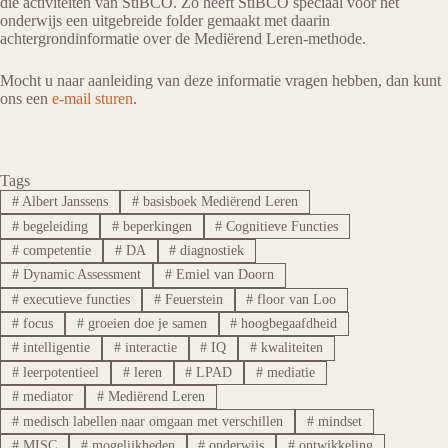
die activiteiten van StiBCO. Zo heeft StiBCO speciaal voor het
onderwijs een uitgebreide folder gemaakt met daarin
achtergrondinformatie over de Mediërend Leren-methode.
Mocht u naar aanleiding van deze informatie vragen hebben, dan kunt
ons een
e-mail sturen
.
Tags
#
Albert Janssens
#
basisboek Mediërend Leren
#
begeleiding
#
beperkingen
#
Cognitieve Functies
#
competentie
#
DA
#
diagnostiek
#
Dynamic Assessment
#
Emiel van Doorn
#
executieve functies
#
Feuerstein
#
floor van Loo
#
focus
#
groeien doe je samen
#
hoogbegaafdheid
#
intelligentie
#
interactie
#
IQ
#
kwaliteiten
#
leerpotentieel
#
leren
#
LPAD
#
mediatie
#
mediator
#
Mediërend Leren
#
medisch labellen naar omgaan met verschillen
#
mindset
#
MISC
#
mogelijkheden
#
onderwijs
#
ontwikkeling