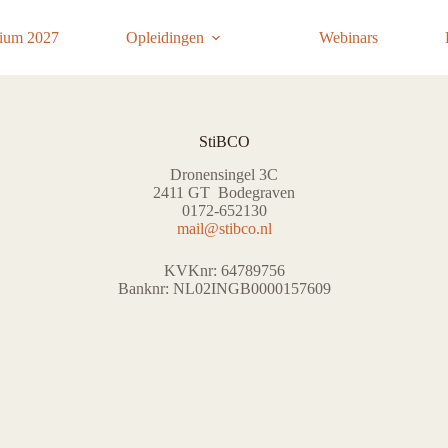
ium 2027
Opleidingen
Webinars
StiBCO
Dronensingel 3C
2411 GT Bodegraven
0172-652130
mail@stibco.nl
KVKnr: 64789756
Banknr: NL02INGB0000157609