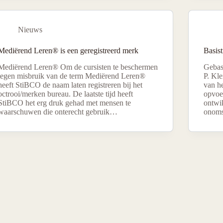
Nieuws
Mediërend Leren® is een geregistreerd merk
Basis
Mediërend Leren® Om de cursisten te beschermen
Gebas
tegen misbruik van de term Mediërend Leren®
P. Kl
heeft StiBCO de naam laten registreren bij het
van he
octrooi/merken bureau. De laatste tijd heeft
opvoe
StiBCO het erg druk gehad met mensen te
ontwi
waarschuwen die onterecht gebruik…
onoms