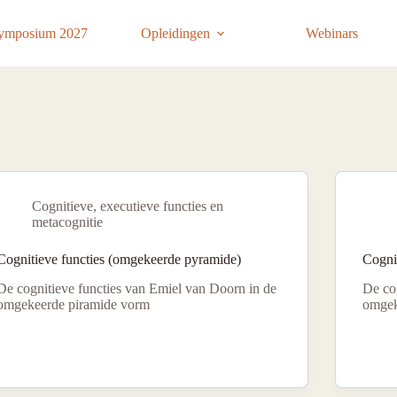
ymposium 2027
Opleidingen
Webinars
Cognitieve, executieve functies en
metacognitie
Cognitieve functies (omgekeerde pyramide)
Cognit
De cognitieve functies van Emiel van Doorn in de
De co
omgekeerde piramide vorm
omgek