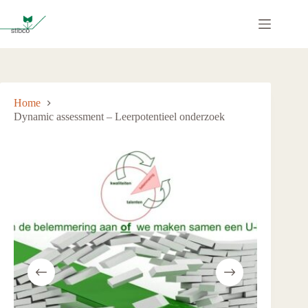
Ga
naar
de
inhoud
Home
Dynamic assessment – Leerpotentieel onderzoek