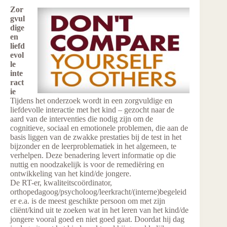
Zor
gvul
dige
en
liefd
evol
le
inte
ract
ie
Tijdens het onderzoek wordt in een zorgvuldige en
liefdevolle interactie met het kind – gezocht naar de
aard van de interventies die nodig zijn om de
cognitieve, sociaal en emotionele problemen, die aan de
basis liggen van de zwakke prestaties bij de test in het
bijzonder en de leerproblematiek in het algemeen, te
verhelpen. Deze benadering levert informatie op die
nuttig en noodzakelijk is voor de remediëring en
ontwikkeling van het kind/de jongere.
De RT-er, kwaliteitscoördinator,
orthopedagoog/psycholoog/leerkracht/(interne)begeleid
er e.a. is de meest geschikte persoon om met zijn
cliënt/kind uit te zoeken wat in het leren van het kind/de
jongere vooral goed en niet goed gaat. Doordat hij dag