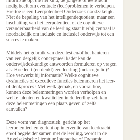
informatie op, die het kind, de jongere of leerkracht
nodig heeft om eventuele (leer)problemen te verhelpen.
Hiertoe is een Leerpotentieel Onderzoek noodzakelijk.
Niet de bepaling van het intelligentiequotiënt, maar een
inschatting van het leerpotentieel of de cognitieve
veranderbaarheid van de leerling staat hierbij centraal is
noodzakelijk om inclusie en inclusief onderwijs tot een
succes te maken.
Middels het gebruik van deze test en/of het hanteren
van een dergelijk conceptueel kader kan de
onderwijsdeskundige antwoorden formuleren op vragen
als: Hoe leert (en denkt) een leerling (metacognitie)?
Hoe verwerkt hij informatie? Welke cognitieve
dysfuncties of executieve functies belemmeren het leer-
of denkproces? Met welk gemak, en vooral hoe,
kunnen deze belemmeringen worden verholpen en
welke talenten en kwaliteiten in de leerling zelf kan
deze belemmeringen een plaats geven of zelfs
aanvallen?
Deze vorm van diagnostiek, gericht op het
leerpotentieel én gericht op interventie van leerkracht
en/of begeleider samen met de leerling, wordt in de
Angelsaksische literatuur Interactive of Dynamic