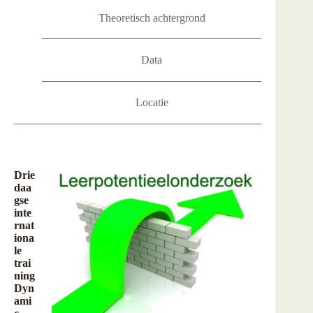
Theoretisch achtergrond
Data
Locatie
Drie
daa
gse
inte
rnat
iona
le
trai
ning
Dyn
ami