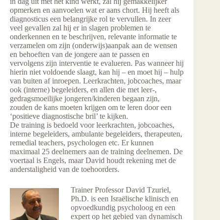
in dag uit met het kind werkt, zal hij gemakkelijker
opmerken en aanvoelen wat er aans chort. Hij heeft als
diagnosticus een belangrijke rol te vervullen. In zeer
veel gevallen zal hij er in slagen problemen te
onderkennen en te beschrijven, relevante informatie te
verzamelen om zijn (onderwijs)aanpak aan de wensen
en behoeften van de jongere aan te passen en
vervolgens zijn interventie te evalueren. Pas wanneer hij
hierin niet voldoende slaagt, kan hij – en moet hij – hulp
van buiten af inroepen. Leerkrachten, jobcoaches, maar
ook (interne) begeleiders, en allen die met leer-,
gedragsmoeilijke jongeren/kinderen begaan zijn,
zouden de kans moeten krijgen om te leren door een
‘positieve diagnostische bril’ te kijken.
De training is bedoeld voor leerkrachten, jobcoaches,
interne begeleiders, ambulante begeleiders, therapeuten,
remedial teachers, psychologen etc. Er kunnen
maximaal 25 deelnemers aan de training deelnemen. De
voertaal is Engels, maar David houdt rekening met de
anderstaligheid van de toehoorders.
Trainer Professor David Tzuriel,
Ph.D. is een Israëlische klinisch en
opvoedkundig psycholoog en een
expert op het gebied van dynamisch