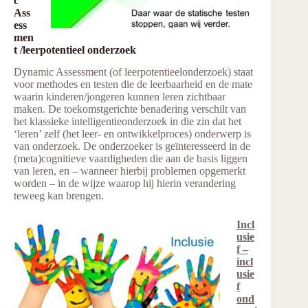
c
Ass
ess
men
t /leerpotentieel onderzoek
Dynamic Assessment (of leerpotentieelonderzoek) staat
voor methodes en testen die de leerbaarheid en de mate
waarin kinderen/jongeren kunnen leren zichtbaar
maken. De toekomstgerichte benadering verschilt van
het klassieke intelligentieonderzoek in die zin dat het
‘leren’ zelf (het leer- en ontwikkelproces) onderwerp is
van onderzoek. De onderzoeker is geïnteresseerd in de
(meta)cognitieve vaardigheden die aan de basis liggen
van leren, en – wanneer hierbij problemen opgemerkt
worden – in de wijze waarop hij hierin verandering
teweeg kan brengen.
Incl
usie
f –
incl
usie
f
ond