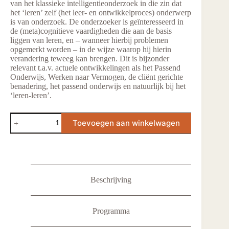
van het klassieke intelligentieonderzoek in die zin dat
het ‘leren’ zelf (het leer- en ontwikkelproces) onderwerp
is van onderzoek. De onderzoeker is geïnteresseerd in
de (meta)cognitieve vaardigheden die aan de basis
liggen van leren, en – wanneer hierbij problemen
opgemerkt worden – in de wijze waarop hij hierin
verandering teweeg kan brengen. Dit is bijzonder
relevant t.a.v. actuele ontwikkelingen als het Passend
Onderwijs, Werken naar Vermogen, de cliënt gerichte
benadering, het passend onderwijs en natuurlijk bij het
‘leren-leren’.
Dynamic
Toevoegen aan winkelwagen
assessment
-
Leerpotentieel
onderzoek
aantal
Beschrijving
Programma