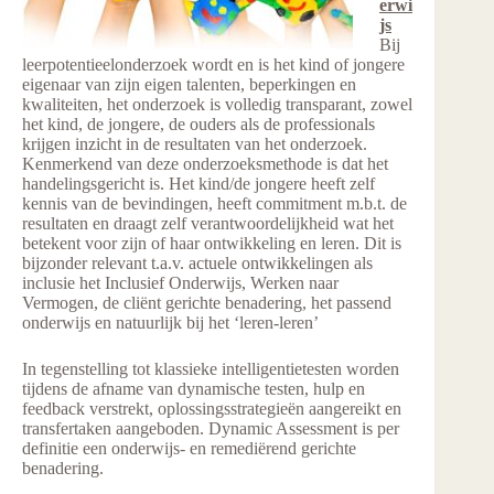
erwi
js
Bij
leerpotentieelonderzoek wordt en is het kind of jongere
eigenaar van zijn eigen talenten, beperkingen en
kwaliteiten, het onderzoek is volledig transparant, zowel
het kind, de jongere, de ouders als de professionals
krijgen inzicht in de resultaten van het onderzoek.
Kenmerkend van deze onderzoeksmethode is dat het
handelingsgericht is. Het kind/de jongere heeft zelf
kennis van de bevindingen, heeft commitment m.b.t. de
resultaten en draagt zelf verantwoordelijkheid wat het
betekent voor zijn of haar ontwikkeling en leren. Dit is
bijzonder relevant t.a.v. actuele ontwikkelingen als
inclusie het Inclusief Onderwijs, Werken naar
Vermogen, de cliënt gerichte benadering, het passend
onderwijs en natuurlijk bij het ‘leren-leren’
In tegenstelling tot klassieke intelligentietesten worden
tijdens de afname van dynamische testen, hulp en
feedback verstrekt, oplossingsstrategieën aangereikt en
transfertaken aangeboden. Dynamic Assessment is per
definitie een onderwijs- en remediërend gerichte
benadering.