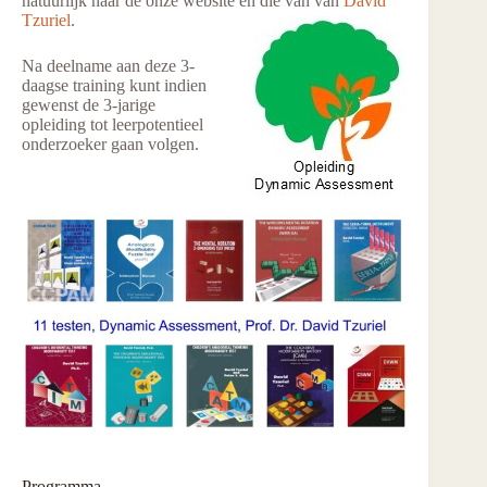
natuurlijk naar de onze website en die van van
David
Tzuriel
.
Na deelname aan deze 3-
daagse training kunt indien
gewenst de 3-jarige
opleiding tot leerpotentieel
onderzoeker gaan volgen.
Programma