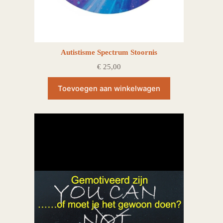
Autistisme Spectrum Stoornis
€
25,00
Toevoegen aan winkelwagen