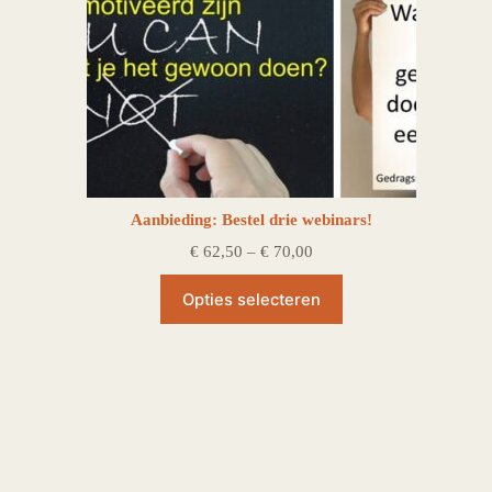
Aanbieding: Bestel drie webinars!
Prijsklasse:
€
62,50
–
€
70,00
€ 62,50
tot
Opties selecteren
€ 70,00