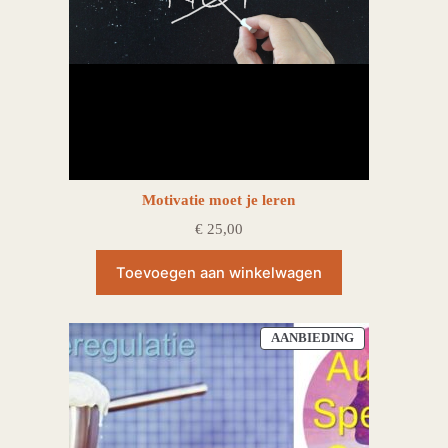
Motivatie moet je leren
€
25,00
Toevoegen aan winkelwagen
PRODUCT
AANBIEDING
IN
DE
UITVERKOOP