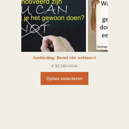
Aanbieding: Bestel vier webinars!
€
92,50
€
100,00
Oorspronkelijke
Huidige
prijs
prijs
was:
is:
Opties selecteren
€ 100,00.
€ 92,50.