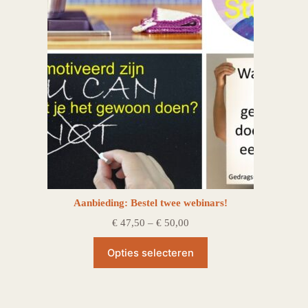
Aanbieding: Bestel twee webinars!
Prijsklasse:
€
47,50
–
€
50,00
€ 47,50
tot
Opties selecteren
€ 50,00