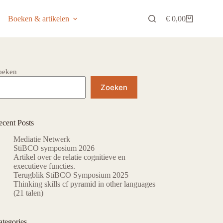
Boeken & artikelen
€
0,00
Winkelwagen
oeken
Zoeken
ecent Posts
Mediatie Netwerk
StiBCO symposium 2026
Artikel over de relatie cognitieve en
executieve functies.
Terugblik StiBCO Symposium 2025
Thinking skills cf pyramid in other languages
(21 talen)
ategories