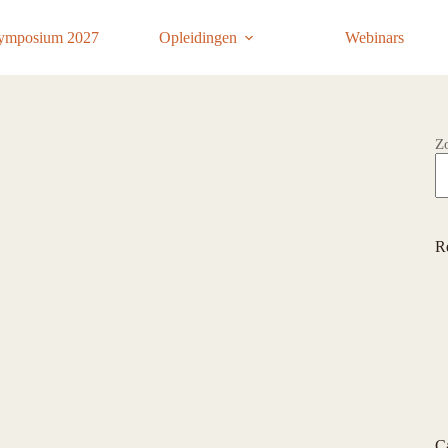
ymposium 2027
Opleidingen
Webinars
Z
R
C