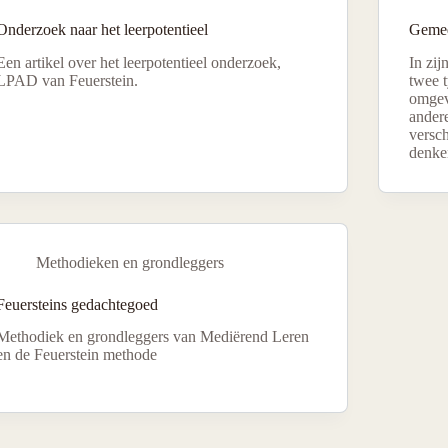
Onderzoek naar het leerpotentieel
Gemed
Een artikel over het leerpotentieel onderzoek,
In zij
LPAD van Feuerstein.
twee t
omgev
ander
versch
denke
Methodieken en grondleggers
Feuersteins gedachtegoed
Methodiek en grondleggers van Mediërend Leren
en de Feuerstein methode