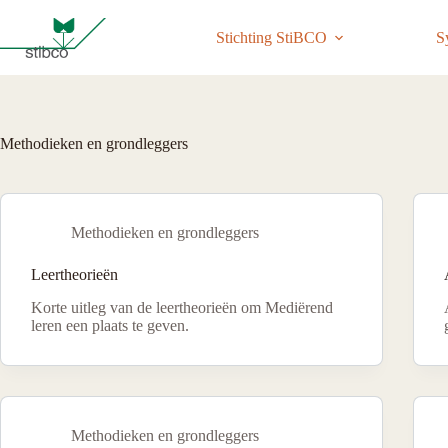
Ga
naar
Stichting StiBCO
S
de
inhoud
Methodieken en grondleggers
Methodieken en grondleggers
Leertheorieën
Korte uitleg van de leertheorieën om Mediërend
leren een plaats te geven.
Methodieken en grondleggers