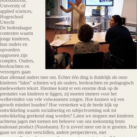
Hoofddocent,
University of
applied sciences,
Hogeschool
Utrecht
De hedendaagse
contexten waarin
jonge kinderen,
hun ouders en
opvoeders
opgroeien zijn
complex. Ouders,
leerkrachten en
verzorgers gaan
daar allemaal anders mee om. Echter één ding is duidelijk als onze
kinderen “falen” schieten wij als ouders, leerkrachten en pedagogisch
medewerkers tekort. Hiermee komt er een enorme druk op de
prestaties van kinderen te liggen, zij moeten immers voor het
welbevinden van vele volwassenen zorgen. Hoe kunnen wij een
growth mindset houden? Hoe versterken wij de brede kijk op
ontwikkeling waarin socialisering en subjectvorming ook tot
ontwikkeling gerekend mag worden? Laten we stoppen met kinderen
achterna jagen met toetsen ten behoeve van ons toekomstig bruto
nationaal product (Nussbaum). Er is zoveel meer om in te groeien. Hoe
gaan we om met verschillen, andere perspectieven, met