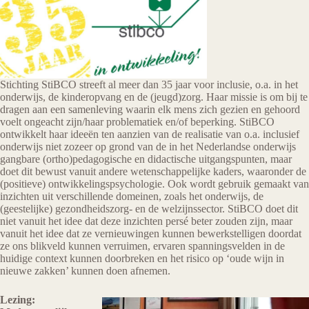
Stichting StiBCO streeft al meer dan 35 jaar voor inclusie, o.a. in het
onderwijs, de kinderopvang en de (jeugd)zorg. Haar missie is om bij te
dragen aan een samenleving waarin elk mens zich gezien en gehoord
voelt ongeacht zijn/haar problematiek en/of beperking. StiBCO
ontwikkelt haar ideeën ten aanzien van de realisatie van o.a. inclusief
onderwijs niet zozeer op grond van de in het Nederlandse onderwijs
gangbare (ortho)pedagogische en didactische uitgangspunten, maar
doet dit bewust vanuit andere wetenschappelijke kaders, waaronder de
(positieve) ontwikkelingspsychologie. Ook wordt gebruik gemaakt van
inzichten uit verschillende domeinen, zoals het onderwijs, de
(geestelijke) gezondheidszorg- en de welzijnssector. StiBCO doet dit
niet vanuit het idee dat deze inzichten persé beter zouden zijn, maar
vanuit het idee dat ze vernieuwingen kunnen bewerkstelligen doordat
ze ons blikveld kunnen verruimen, ervaren spanningsvelden in de
huidige context kunnen doorbreken en het risico op ‘oude wijn in
nieuwe zakken’ kunnen doen afnemen.
Lezing: