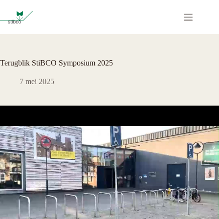
Ga
naar
de
inhoud
Terugblik StiBCO Symposium 2025
7 mei 2025