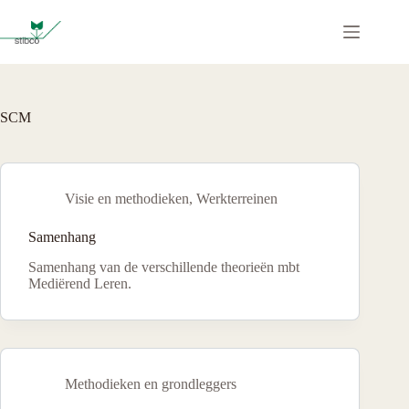
Ga
naar
de
inhoud
SCM
Visie en methodieken
,
Werkterreinen
Samenhang
Samenhang van de verschillende theorieën mbt
Mediërend Leren.
Methodieken en grondleggers