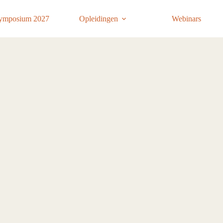
ymposium 2027
Opleidingen
Webinars