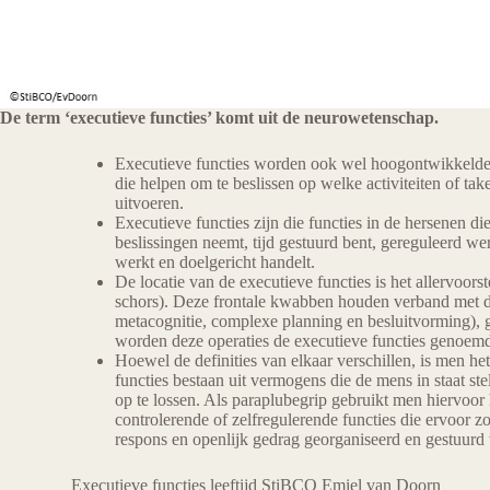
De term ‘executieve functies’ komt uit de neurowetenschap.
Executieve functies worden ook wel hoogontwikkelde
die helpen om te beslissen op welke activiteiten of ta
uitvoeren.
Executieve functies zijn die functies in de hersenen di
beslissingen neemt, tijd gestuurd bent, gereguleerd werk
werkt en doelgericht handelt.
De locatie van de executieve functies is het allervoors
schors). Deze frontale kwabben houden verband met d
metacognitie, complexe planning en besluitvorming), g
worden deze operaties de executieve functies genoemd
Hoewel de definities van elkaar verschillen, is men het 
functies bestaan uit vermogens die de mens in staat st
op te lossen. Als paraplubegrip gebruikt men hiervoor 
controlerende of zelfregulerende functies die ervoor zo
respons en openlijk gedrag georganiseerd en gestuurd
Executieve functies leeftijd StiBCO Emiel van Doorn