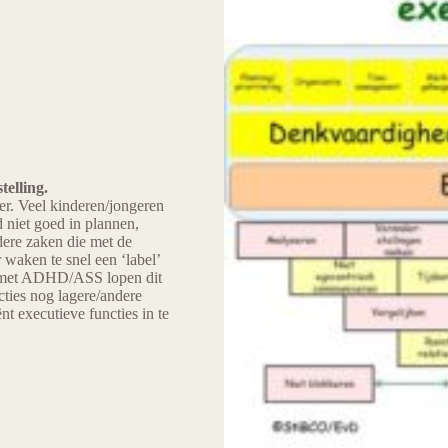
telling.
er. Veel kinderen/jongeren
 niet goed in plannen,
dere zaken die met de
waken te snel een ‘label’
n met ADHD/ASS lopen dit
cties nog lagere/andere
t executieve functies in te