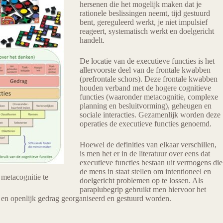
hersenen die het mogelijk maken dat je
rationele beslissingen neemt, tijd gestuurd
bent, gereguleerd werkt, je niet impulsief
reageert, systematisch werkt en doelgericht
handelt.
De locatie van de executieve functies is het
allervoorste deel van de frontale kwabben
(prefrontale schors). Deze frontale kwabben
houden verband met de hogere cognitieve
functies (waaronder metacognitie, complexe
planning en besluitvorming), geheugen en
sociale interacties. Gezamenlijk worden deze
operaties de executieve functies genoemd.
Hoewel de definities van elkaar verschillen,
is men het er in de literatuur over eens dat
executieve functies bestaan uit vermogens die
de mens in staat stellen om intentioneel en
metacognitie te
doelgericht problemen op te lossen. Als
paraplubegrip gebruikt men hiervoor het
ns en openlijk gedrag georganiseerd en gestuurd worden.