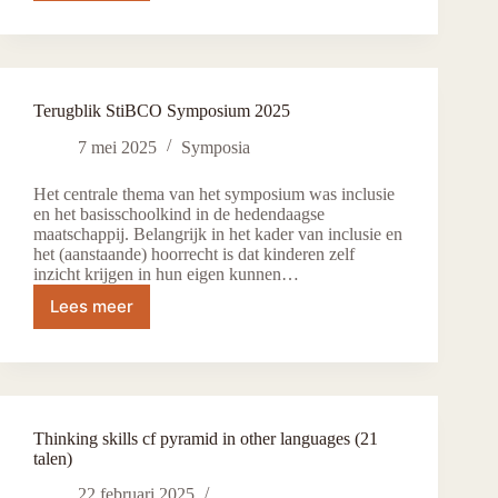
over
de
relatie
cognitieve
en
Terugblik StiBCO Symposium 2025
executieve
functies.
7 mei 2025
Symposia
Het centrale thema van het symposium was inclusie
en het basisschoolkind in de hedendaagse
maatschappij. Belangrijk in het kader van inclusie en
het (aanstaande) hoorrecht is dat kinderen zelf
inzicht krijgen in hun eigen kunnen…
Lees meer
Terugblik
StiBCO
Symposium
2025
Thinking skills cf pyramid in other languages (21
talen)
22 februari 2025