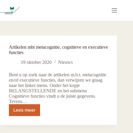
Ga
naar
de
inhoud
Artikelen mbt metacognitie, cognitieve en executieve
functies
19 oktober 2020
Nieuws
Bent u op zoek naar de artikelen m.b.t. metacognitie
en/of executieve functies, dan verwijzen we graag
naar het linker menu. Onder het kopje
BELANGSTELLENDE en het submenu
Cognitieve functies vindt u de juiste gegevens.
Tevens…
Lees meer
Artikelen
mbt
metacognitie,
cognitieve