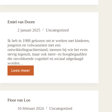
functies
meer
talen
Emiel van Doorn
2 januari 2025
Uncategorized
Ik heb in 1988 gekozen om te werken met kinderen,
jongeren en volwassenen met een
ontwikkelingsachterstand, mensen bij wie het even
stevig tegenzit, maar ook meer- en hoogbegaafden
die onvoldoende cognitief en sociaal uitgedaagd
worden…
Lees meer
Emiel
van
Doorn
Floor van Loo
16 februari 2024
Uncategorized