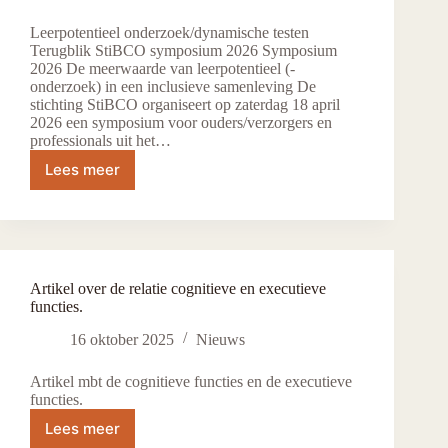
Leerpotentieel onderzoek/dynamische testen
Terugblik StiBCO symposium 2026 Symposium
2026 De meerwaarde van leerpotentieel (-
onderzoek) in een inclusieve samenleving De
stichting StiBCO organiseert op zaterdag 18 april
2026 een symposium voor ouders/verzorgers en
professionals uit het…
Lees meer
StiBCO
symposium
2026
Artikel over de relatie cognitieve en executieve
functies.
16 oktober 2025
Nieuws
Artikel mbt de cognitieve functies en de executieve
functies.
Lees meer
Artikel