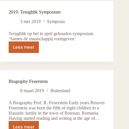
en
executieve
2019. Terugblik Symposium
functies
3 mei 2019
Symposia
Terugblik op het in april gehouden symposium
‘Samen de maatschappij vormgeven‘
Lees meer
2019.
Terugblik
Symposium
Biography Feuerstein
8 maart 2019
Buitenland
A Biography Prof. R. Feuerstein Early years Reuven
Feuerstein was born the fifth of eight children to a
Hassidic family in the town of Botosan, Romania.
Having started reading and writing at the age of…
Lees meer