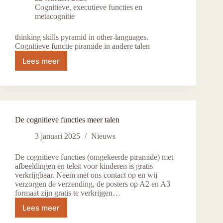
Cognitieve, executieve functies en
metacognitie
thinking skills pyramid in other-languages.
Cognitieve functie piramide in andere talen
Lees meer
Thinking
skills
cf
pyramid
in
other
De cognitieve functies meer talen
languages
(21
3 januari 2025
Nieuws
talen)
De cognitieve functies (omgekeerde piramide) met
afbeeldingen en tekst voor kinderen is gratis
verkrijgbaar. Neem met ons contact op en wij
verzorgen de verzending, de posters op A2 en A3
formaat zijn gratis te verkrijgen…
Lees meer
De
cognitieve