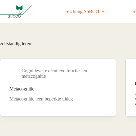
Ga
naar
Stichting StiBCO
S
de
inhoud
zelfstandig leren
Cognitieve, executieve functies en
metacognitie
Metacognitie
Metacognitie, een beperkte uitleg