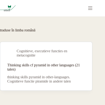
Ga
naar
de
inhoud
traduse în limba română
Cognitieve, executieve functies en
metacognitie
Thinking skills cf pyramid in other languages (21
talen)
thinking skills pyramid in other-languages.
Cognitieve functie piramide in andere talen