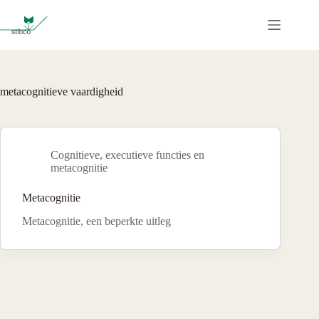
Ga
naar
de
inhoud
metacognitieve vaardigheid
Cognitieve, executieve functies en
metacognitie
Metacognitie
Metacognitie, een beperkte uitleg