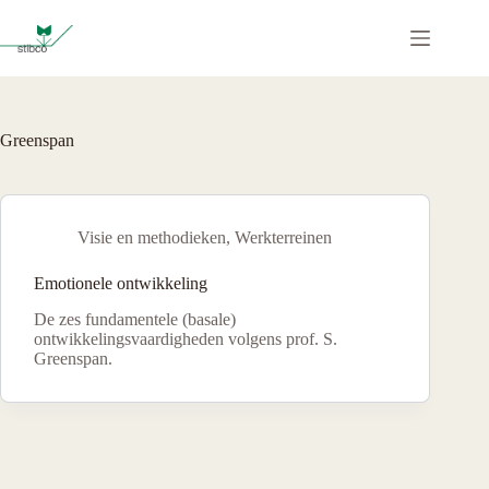
Ga
naar
de
inhoud
Greenspan
Visie en methodieken
,
Werkterreinen
Emotionele ontwikkeling
De zes fundamentele (basale)
ontwikkelingsvaardigheden volgens prof. S.
Greenspan.