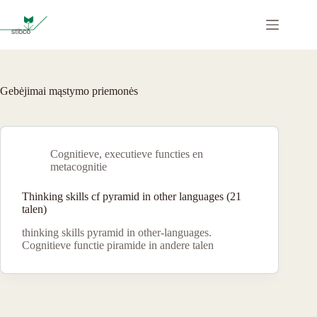
Ga
naar
de
inhoud
Gebėjimai mąstymo priemonės
Cognitieve, executieve functies en
metacognitie
Thinking skills cf pyramid in other languages (21
talen)
thinking skills pyramid in other-languages.
Cognitieve functie piramide in andere talen