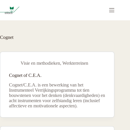
Ga
naar
de
inhoud
Cognet
Visie en methodieken
,
Werkterreinen
Cognet of C.E.A.
Cognet/C.E.A. is een bewerking van het
Instrumenteel Verrijkingsprogramma tot tien
bouwstenen voor het denken (denkvaardigheden) en
acht instrumenten voor zelfstandig leren (inclusief
affectieve en motivationele aspecten).