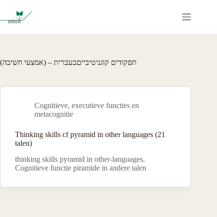
Ga
naar
de
inhoud
תפקודים קוגניטיבייםבעברית – (אמצעי חשיבה)
Cognitieve, executieve functies en
metacognitie
Thinking skills cf pyramid in other languages (21
talen)
thinking skills pyramid in other-languages.
Cognitieve functie piramide in andere talen