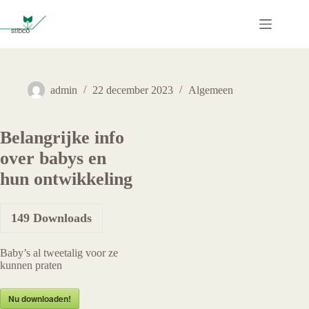
Ga
naar
de
inhoud
admin
22 december 2023
Algemeen
Belangrijke info
over babys en
hun ontwikkeling
149
Downloads
Baby’s al tweetalig voor ze
kunnen praten
Nu downloaden!