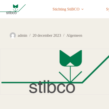
Ga
naar
Stichting StiBCO
S
de
inhoud
admin
20 december 2023
Algemeen