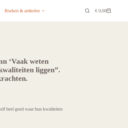
Boeken & artikelen
€
0,00
Winkelwagen
mn ‘Vaak weten
waliteiten liggen”.
krachten.
lf heel goed waar hun kwaliteiten