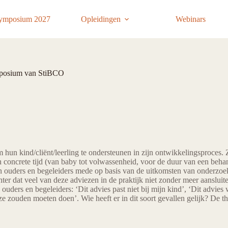
ymposium 2027
Opleidingen
Webinars
ymposium van StiBCO
hun kind/cliënt/leerling te ondersteunen in zijn ontwikkelingsproces.
 concrete tijd (van baby tot volwassenheid, voor de duur van een beh
n ouders en begeleiders mede op basis van de uitkomsten van onderzoek
ter dat veel van deze adviezen in de praktijk niet zonder meer aansluiten
ers en begeleiders: ‘Dit advies past niet bij mijn kind’, ‘Dit advies wer
ze zouden moeten doen’. Wie heeft er in dit soort gevallen gelijk? De th