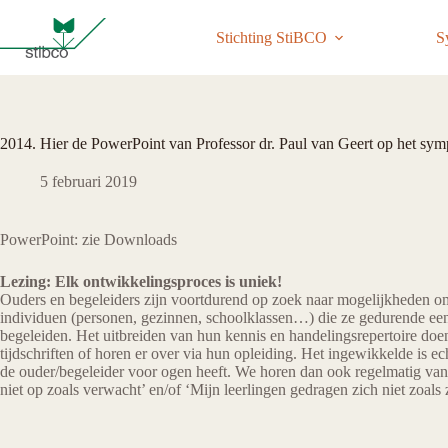
Ga
naar
Stichting StiBCO
S
de
inhoud
2014. Hier de PowerPoint van Professor dr. Paul van Geert op het s
5 februari 2019
PowerPoint: zie Downloads
Lezing: Elk ontwikkelingsproces is uniek!
Ouders en begeleiders zijn voortdurend op zoek naar mogelijkheden om 
individuen (personen, gezinnen, schoolklassen…) die ze gedurende een
begeleiden. Het uitbreiden van hun kennis en handelingsrepertoire doe
tijdschriften of horen er over via hun opleiding. Het ingewikkelde is ech
de ouder/begeleider voor ogen heeft. We horen dan ook regelmatig van oud
niet op zoals verwacht’ en/of ‘Mijn leerlingen gedragen zich niet zoals 