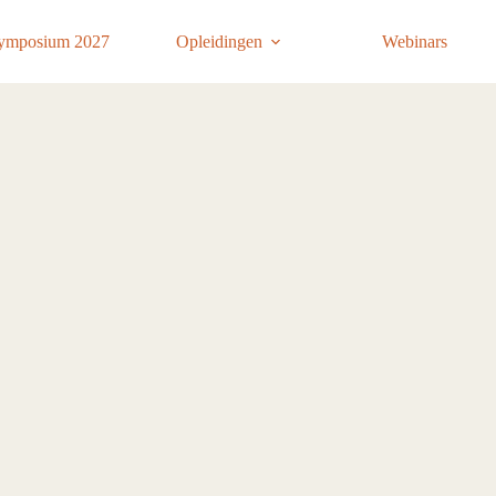
ymposium 2027
Opleidingen
Webinars