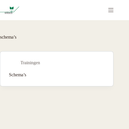
Ga
naar
de
inhoud
schema’s
Trainingen
Schema’s