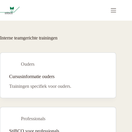
Ga
naar
de
inhoud
Interne teamgerichte trainingen
Ouders
Cursusinformatie ouders
Trainingen specifiek voor ouders.
Professionals
StiBCO voor professionals