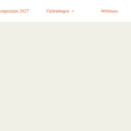
ymposium 2027
Opleidingen
Webinars