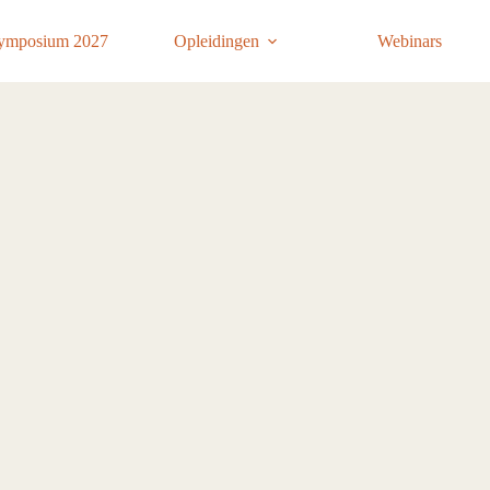
ymposium 2027
Opleidingen
Webinars