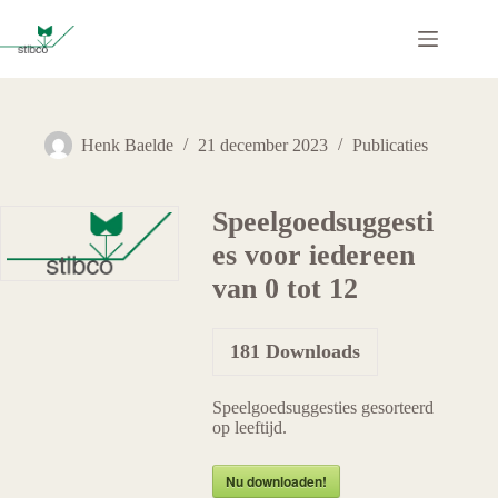
Ga
naar
de
inhoud
Henk Baelde
21 december 2023
Publicaties
Speelgoedsuggesti
es voor iedereen
van 0 tot 12
181
Downloads
Speelgoedsuggesties gesorteerd
op leeftijd.
Nu downloaden!