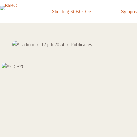
Ga
naar
Stichting StiBCO
Sympos
de
inhoud
admin
12 juli 2024
Publicaties