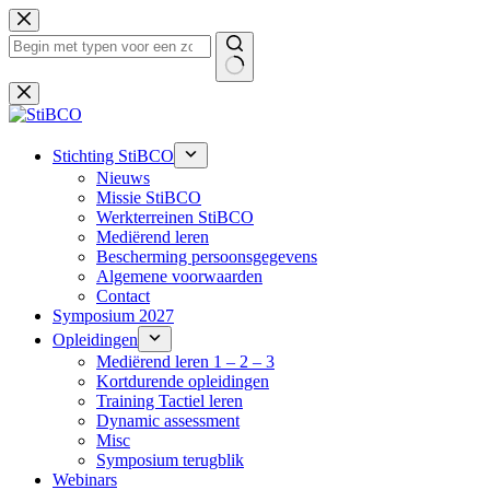
Ga
naar
de
inhoud
Geen
resultaten
Stichting StiBCO
Nieuws
Missie StiBCO
Werkterreinen StiBCO
Mediërend leren
Bescherming persoonsgegevens
Algemene voorwaarden
Contact
Symposium 2027
Opleidingen
Mediërend leren 1 – 2 – 3
Kortdurende opleidingen
Training Tactiel leren
Dynamic assessment
Misc
Symposium terugblik
Webinars