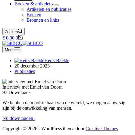
Boeken & artikelen
Artikelen en publicaties
Boeken
Bronnen en links
Zoeken
Winkelwagen
€
0,00
0
Menu
Henk Baelde
20 december 2023
Publicaties
Interview met Emiel van Doorn
97
Downloads
We hebben de mooiste baan van de wereld, we mogen aanwezig
zijn bij de ontwikkeling van mensen.
Nu downloaden!
Copyright © 2026 - WordPress thema door
Creative Themes