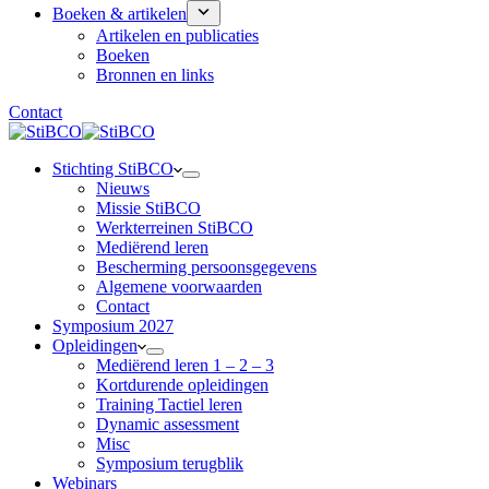
Boeken & artikelen
Artikelen en publicaties
Boeken
Bronnen en links
Contact
Stichting StiBCO
Nieuws
Missie StiBCO
Werkterreinen StiBCO
Mediërend leren
Bescherming persoonsgegevens
Algemene voorwaarden
Contact
Symposium 2027
Opleidingen
Mediërend leren 1 – 2 – 3
Kortdurende opleidingen
Training Tactiel leren
Dynamic assessment
Misc
Symposium terugblik
Webinars