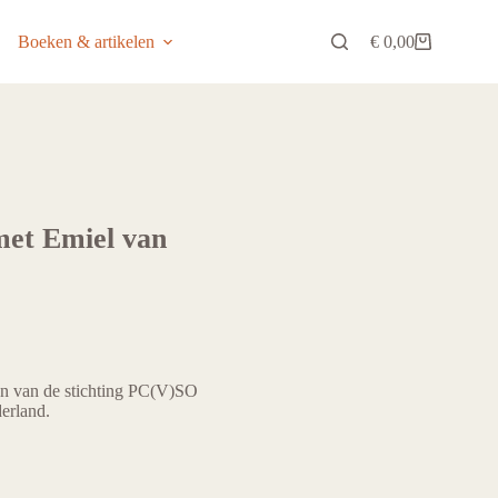
Boeken & artikelen
€
0,00
Winkelwagen
met Emiel van
aan van de stichting PC(V)SO
erland.