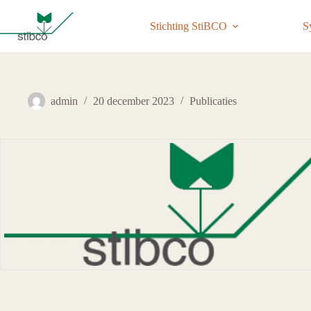
Ga
naar
Stichting StiBCO
S
de
inhoud
admin
20 december 2023
Publicaties