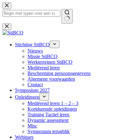
Ga
naar
de
inhoud
Geen
resultaten
Stichting StiBCO
Nieuws
Missie StiBCO
Werkterreinen StiBCO
Mediërend leren
Bescherming persoonsgegevens
Algemene voorwaarden
Contact
Symposium 2027
Opleidingen
Mediërend leren 1 – 2 – 3
Kortdurende opleidingen
Training Tactiel leren
Dynamic assessment
Misc
Symposium terugblik
Webinars