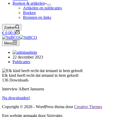
Boeken & artikelen
Artikelen en publicaties
Boeken
Bronnen en links
Zoeken
Winkelwagen
€
0,00
0
Menu
admin
22 december 2023
Publicaties
Elk kind heeft recht dat iemand in hem gelooft
136
Downloads
Interview Albert Janssens
Nu downloaden!
Copyright © 2026 - WordPress thema door
Creative Themes
Een website gemaakt door Sixtysites