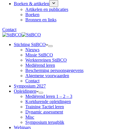
Boeken & artikelen
Artikelen en publicaties
Boeken
Bronnen en links
Contact
Stichting StiBCO
Nieuws
Missie StiBCO
Werkterreinen StiBCO
Mediërend leren
Bescherming persoonsgegevens
Algemene voorwaarden
Contact
Symposium 2027
Opleidingen
Mediërend leren 1 – 2 – 3
Kortdurende opleidingen
Training Tactiel leren
Dynamic assessment
Misc
Symposium terugblik
Webinars