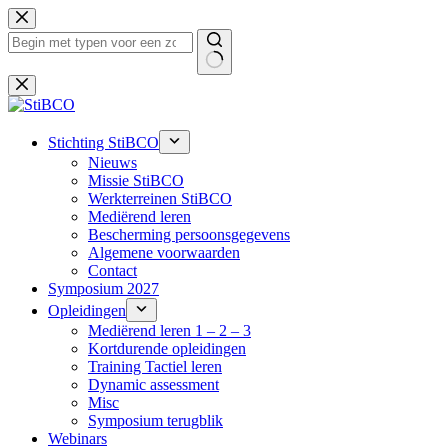
Ga
naar
de
inhoud
Geen
resultaten
Stichting StiBCO
Nieuws
Missie StiBCO
Werkterreinen StiBCO
Mediërend leren
Bescherming persoonsgegevens
Algemene voorwaarden
Contact
Symposium 2027
Opleidingen
Mediërend leren 1 – 2 – 3
Kortdurende opleidingen
Training Tactiel leren
Dynamic assessment
Misc
Symposium terugblik
Webinars