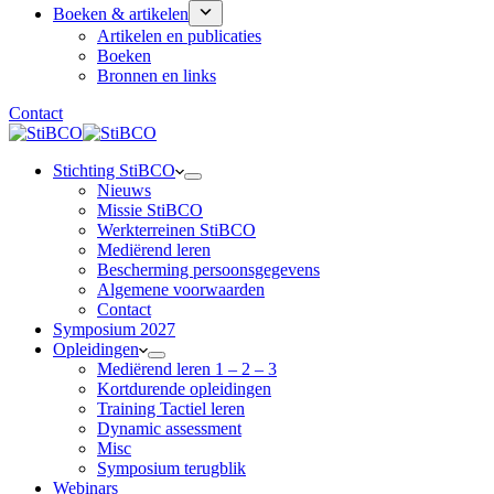
Boeken & artikelen
Artikelen en publicaties
Boeken
Bronnen en links
Contact
Stichting StiBCO
Nieuws
Missie StiBCO
Werkterreinen StiBCO
Mediërend leren
Bescherming persoonsgegevens
Algemene voorwaarden
Contact
Symposium 2027
Opleidingen
Mediërend leren 1 – 2 – 3
Kortdurende opleidingen
Training Tactiel leren
Dynamic assessment
Misc
Symposium terugblik
Webinars