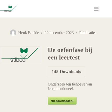
Ga
naar
de
inhoud
Henk Baelde
22 december 2023
Publicaties
De oefenfase bij
een leertest
145
Downloads
Onderzoek ten behoeve van
leerpotentioneel.
Nu downloaden!