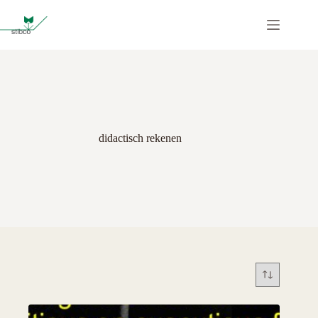
Ga
naar
de
inhoud
didactisch rekenen