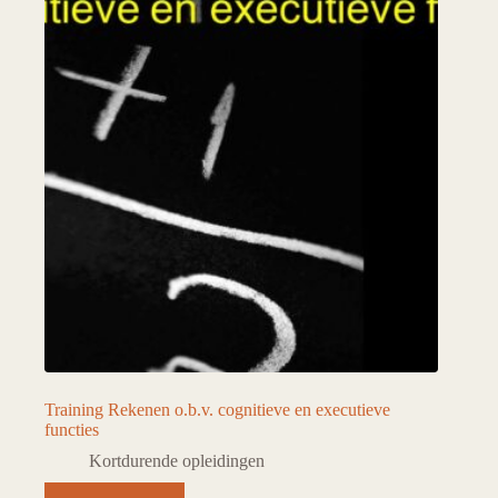
Training Rekenen o.b.v. cognitieve en executieve
functies
Kortdurende opleidingen