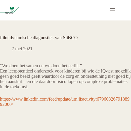
Ga
naar
de
inhoud
Pilot dynamische diagnostiek van StiBCO
7 mei 2021
“We doen het samen en we doen het eerlijk”
Een leerpotentieel onderzoek voor kinderen bij wie de IQ-test mogelijk
geen goed beeld geeft waardoor de zorg en ondersteuning niet goed bij
hen aansluit – en die daardoor risico lopen op complexe problematiek
in de toekomst.
https://www.linkedin.com/feed/update/urn:li:activity:67960326791889
92000/