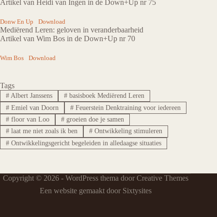
Artikel van Heidi van Ingen in de Down+Up nr 75
Donw En Up
Download
Mediërend Leren: geloven in veranderbaarheid
Artikel van Wim Bos in de Down+Up nr 70
Wim Bos
Download
Tags
#
Albert Janssens
#
basisboek Mediërend Leren
#
Emiel van Doorn
#
Feuerstein Denktraining voor iedereen
#
floor van Loo
#
groeien doe je samen
#
laat me niet zoals ik ben
#
Ontwikkeling stimuleren
#
Ontwikkelingsgericht begeleiden in alledaagse situaties
Copyright © 2026 - WordPress thema door
Creative Themes
Een website gemaakt door Sixtysites